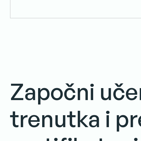
Započni uče
trenutka i p