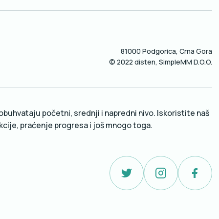
81000 Podgorica, Crna Gora
© 2022 disten, SimpleMM D.O.O.
buhvataju početni, srednji i napredni nivo. Iskoristite naš
ekcije, praćenje progresa i još mnogo toga.