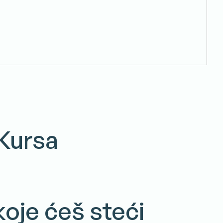
 Kursa
koje ćeš steći