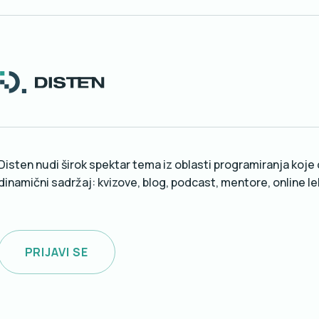
Disten nudi širok spektar tema iz oblasti programiranja koje o
dinamični sadržaj: kvizove, blog, podcast, mentore, online l
PRIJAVI SE